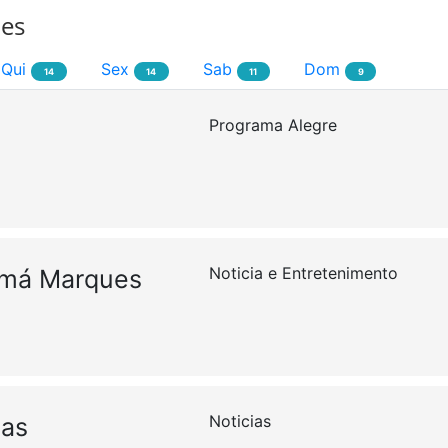
ões
Qui
Sex
Sab
Dom
14
14
11
9
Programa Alegre
Noticia e Entretenimento
imá Marques
Noticias
ias