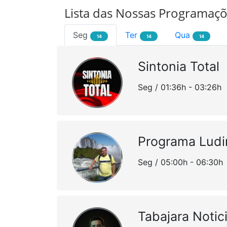
Lista das Nossas Programaç
Seg
Ter
Qua
14
14
14
Sintonia Total
Seg / 01:36h - 03:26h
Programa Lud
Seg / 05:00h - 06:30h
Tabajara Notic