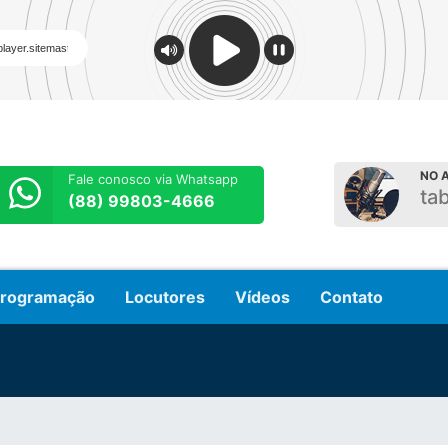
NO A
Fale conosco via Whatsapp
ta
(88) 99803-4666
rogramação
Locutores
Vídeos
Contato