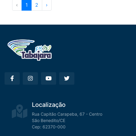
‹
1
2
›
Localização
Rua Capitão Carapeba, 67 - Centro
São Benedito/CE
Cep: 62370-000