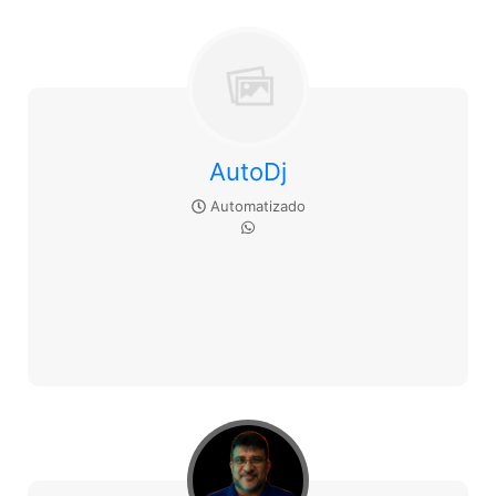
AutoDj
Automatizado