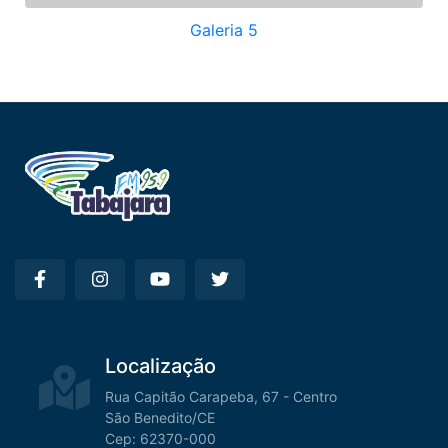
Galeria 5
Localização
Rua Capitão Carapeba, 67 - Centro
São Benedito/CE
Cep: 62370-000