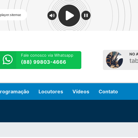
NO A
Fale conosco via Whatsapp
ta
(88) 99803-4666
rogramação
Locutores
Vídeos
Contato