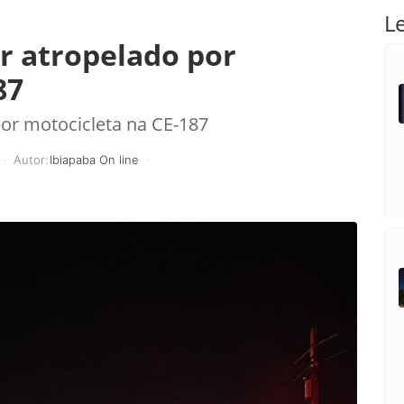
L
r atropelado por
87
or motocicleta na CE-187
Autor:
Ibiapaba On line