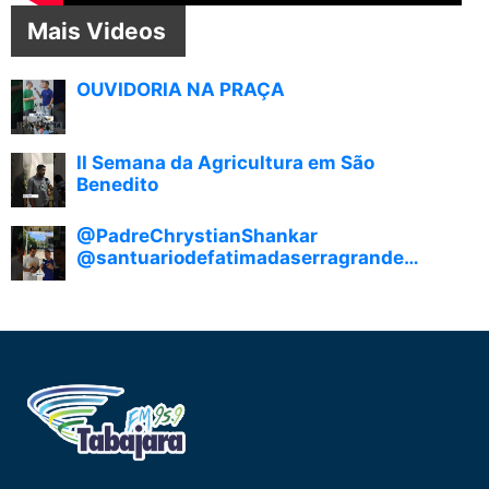
Mais Videos
OUVIDORIA NA PRAÇA
II Semana da Agricultura em São
Benedito
@PadreChrystianShankar
@santuariodefatimadaserragrande
@flavioroquedacruzneto